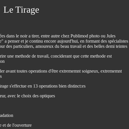
Le Tirage
es dans le noir a tirer, entre autre chez Publimod photo ou Jules
" a penser et je continu encore aujourd'hui, en formant des spécialistes
ur des particuliers, amoureux du beau travail et des belles demi teintes
rire une methode de travail, conciderant que cette methode est
ion
ller avant toutes operations d'être extrememnt soigneux, extrememnt
s
rage s'effectue en 13 operations bien distinct:es
eur, avec le choix des optiques
radation
 et de l'ouverture