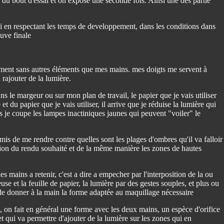
é du bout d'éssai et on expose une seconde fois. Ainsi une des partie
ai en respectant les temps de developpement, dans les conditions dans
euve finale
ument sans autres éléments que mes mains. mes doigts me servent à
 rajouter de la lumière.
 le margeur ou sur mon plan de travail, le papier que je vais utiliser
t du papier que je vais utiliser, il arrive que je réduise la lumière qui
ois je coupe les lampes inactiniques jaunes qui peuvent "voiler" le
is de me rendre contre quelles sont les plages d'ombres qu'il va falloir
tion du rendu souhaité et de la même manière les zones de hautes
s mains a retenir, c'est a dire a empecher par l'interposition de la ou
se et la feuille de papier, la lumière par des gestes souples, et plus ou
 de donner à la main la forme adaptée au maquillage nécessaire
, on fait en général une forme avec les deux mains, un espèce d'orifice
et qui va permettre d'ajouter de la lumière sur les zones qui en