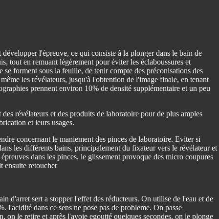
ut développer l'épreuve, ce qui consiste à la plonger dans le bain de
puis, tout en remuant légèrement pour éviter les éclaboussures et
e se forment sous la feuille, de tenir compte des préconisations des
oi même les révélateurs, jusqu'à l'obtention de l'image finale, en tenant
ographies prennent environ 10% de densité supplémentaire et un peu
 des révélateurs et des produits de laboratoire pour de plus amples
rication et leurs usages.
endre concernant le maniement des pinces de laboratoire. Eviter si
ans les différents bains, principalement du fixateur vers le révélateur et
les épreuves dans les pinces, le glissement provoque des micro coupures
t ensuite retoucher
 d'arret sert a stopper l'effet des réducteurs. On utilise de l'eau et de
0%. l'acidité dans ce sens ne pose pas de probleme. On passe
n, on le retire et après l'avoie egoutté quelques secondes, on le plonge