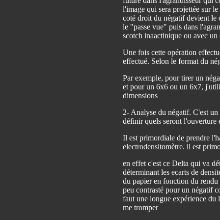
future dans l'agrandisseur qui con
l'image qui sera projettée sur l
coté droit du négatif devient le
le "passe vue" puis dans l'agran
scotch inaactinique ou avec un
Une fois cette opération effectu
effectué. Selon le format du néga
Par exemple, pour tirer un néga
et pour un 6x6 ou un 6x7, j'uti
dimensions
2- Analyse du négatif. C'est un 
définir quels seront l'ouverture 
Il est primordiale de prendre l'h
electrodensitomètre. il est prim
en effet c'est ce Delta qui va dé
déterminant les ecarts de densi
du papier en fonction du rendu 
peu contrasté pour un négatif co
faut une longue expérience du la
me tromper