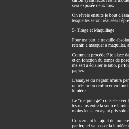
carton ayant recouvert la moiti
sera exposée deux fois.
On révele ensuite le bout d'éss
lesquelles seront réalisées l'épr
5- Tirage et Maquillage
Pour ma part je travaille absol
retenir, a masquer à maquiller, a
Comment procéder? je place dans
et en fonction du temps de pose e
me sert a éclairer le labo. parf
papier.
L'analyse du négatif m'aura perm
ou retenir ou renforcer en fonc
lumières
Le "maquillage" consiste avec le
les mains entre la source lumineu
moins lents, en ayant pris soin
Concernant le rajout de lumière
par lequel va passer la lumière 