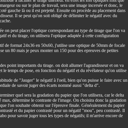
tribue à faciliter le tirage ultérieur. en effet les lois optiques font que
e margeur ou sur le plan de travail, sera une image incersée et donc, le
 coté gauche là ou il est prejetté. Ensuite on procède au placement dans
disseur. Il se peut qu'on soit obligé de délimiter le négatif avec du
 cache.
ée on peut placer l'optique correspondant au type de tirage que l'on va
tif et du tirage, on utilisera l'optique adaptée à cette configuration
tif de format 24x36 en 50x60, j'utilise une optique de 50mm de focale
lise un 80 mais je peux monter un 150 pour des epreuves de petites
des point importants du tirage. on doit allumer l'agrandisseur et on va
et le temps de pose, en fonction du négatif et du révélateur qu'on utilise
abitude de "Jauger" le négatif à l'oeil, bien qu'on puisse le faire avec un
ordiale de savoir juger des écarts nommé aussi "delta d".
terminer quel sera la gradation du papier que l'on utilisera, car le delta
té max, détermine le contraste de l'image. On choisira donc la gradation
que l'on souhaite obtenir sur l'épreuve finale. Généralement du papier
ntrasté et du papier contrasté pour un négatif "mou", peu contrasté. Il
bo pour savoir juger tous les types de négatifs; il m'arrive encore de