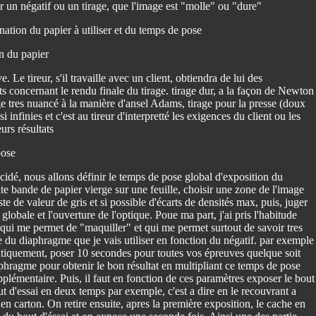
 un négatif ou un tirage, que l'image est "molle" ou "dure"
nation du papier à utiliser et du temps de pose
n du papier
. Le tireur, s'il travaille avec un client, obtiendra de lui des
s concernant le rendu finale du tirage. tirage dur, a la façon de Newton
 tres nuancé à la manière d'ansel Adams, tirage pour la presse (doux
asi infinies et c'est au tireur d'interpretté les exigences du client ou les
eurs résultats
pose
cidé, nous allons définir le temps de pose global d'exposition du
ite bande de papier vierge sur une feuille, choisir une zone de l'image
e de valeur de gris et si possible d'écarts de densités max, puis, juger
globale et l'ouverture de l'optique. Poue ma part, j'ai pris l'habitude
e qui me permet de "maquiller" et qui me permet surtout de savoir tres
e du diaphragme que je vais utiliser en fonction du négatif. par exemple
atiquement, poser 10 secondes pour toutes vos épreuves quelque soit
diaphragme pour obtenir le bon résultat en multipliant ce temps de pose
pplémentaire. Puis, il faut en fonction de ces paramètres exposer le bout
t d'essai en deux temps par exemple, c'est a dire en le recouvrant a
n carton. On retire ensuite, apres la première exposition, le cache en