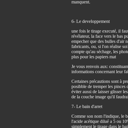
manquent.
6- Le developpement
une fois le tirage executé, il fa
révélateur, la face vers le bas 
empecher que des bulles d'air n
fabricants, ou, si l'on réalise s
compte qu'au séchage, les phot
plus pour les papiers mat
Je vous renvois aux: constituant
informations concernant leur fab
Certaines précautions sont à pr
posibble de tremper les pinces d
éviter aussi de laisser glisser 
de la couche image qu'il faudrai
7- Le bain d'arret
Comme son nom l'indique, le bain
l'acide acétique dilué a 5 ou 1
simplement le tirage dans le bai